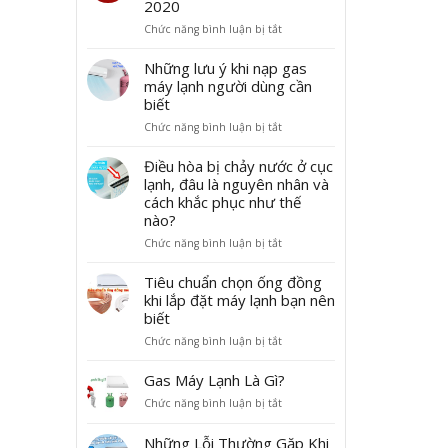
2020
ở
Chức năng bình luận bị tắt
T
h
Những lưu ý khi nạp gas
ô
máy lạnh người dùng cần
n
biết
g
ở
Chức năng bình luận bị tắt
b
N
á
h
Điều hòa bị chảy nước ở cục
o
ữ
lạnh, đâu là nguyên nhân và
l
n
ị
cách khắc phục như thế
g
c
nào?
l
h
ở
Chức năng bình luận bị tắt
ư
n
Đ
u
g
i
Tiêu chuẩn chọn ống đồng
ý
h
ề
k
khi lắp đặt máy lạnh bạn nên
ỉ
u
h
biết
T
h
i
ế
ở
Chức năng bình luận bị tắt
ò
n
t
T
a
ạ
N
i
Gas Máy Lạnh Là Gì?
b
p
g
ê
ị
g
u
ở
Chức năng bình luận bị tắt
u
c
a
y
G
c
h
s
ê
a
Những Lỗi Thường Gặp Khi
h
ả