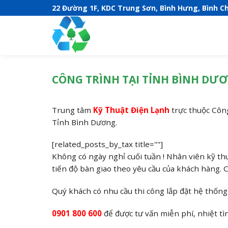
S
22 Đường 1F, KDC Trung Sơn, Bình Hưng, Bình C
k
i
p
t
o
CÔNG TRÌNH TẠI TỈNH BÌNH DƯ
c
o
n
Trung tâm
Kỹ Thuật Điện Lạnh
trực thuộc Công
t
Tỉnh Bình Dương.
e
n
[related_posts_by_tax title=""]
t
Không có ngày nghỉ cuối tuần ! Nhân viên kỹ th
tiến độ bàn giao theo yêu cầu của khách hàng. 
Quý khách có nhu cầu thi công lắp đặt hệ thống
0901 800 600
để được tư vấn miễn phí, nhiệt tìn