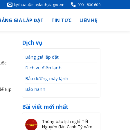
kythuat@maylanhgiagoc.vn
0901 800 600
BẢNG GIÁ LẮP ĐẶT
TIN TỨC
LIÊN HỆ
Dịch vụ
Bảng giá lắp đặt
uộc
Dịch vụ điện lạnh
Bảo dưỡng máy lạnh
Bảo hành
để kịp
Bài viết mới nhất
Thông báo lịch nghỉ Tết
Nguyên đán Canh Tý năm