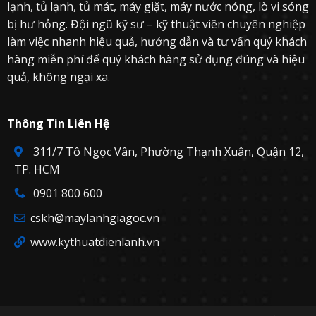
h
P
lạnh, tủ lạnh, tủ mát, máy giặt, máy nước nóng, lò vi sóng
i
ư
h
bị hư hỏng. Đội ngũ kỹ sư – kỹ thuật viên chuyên nghiệp
Đ
t
ụ
i
h
làm việc nhanh hiệu quả, hướng dẫn và tư vấn quý khách
c
ề
ế
hàng miễn phí để quý khách hàng sử dụng đúng và hiệu
u
n
H
à
quả, không ngại xa.
o
o
à
?
Thông Tin Liên Hệ
311/7 Tô Ngọc Vân, Phường Thạnh Xuân, Quận 12,
TP. HCM
0901 800 600
cskh@maylanhgiagoc.vn
www.kythuatdienlanh.vn