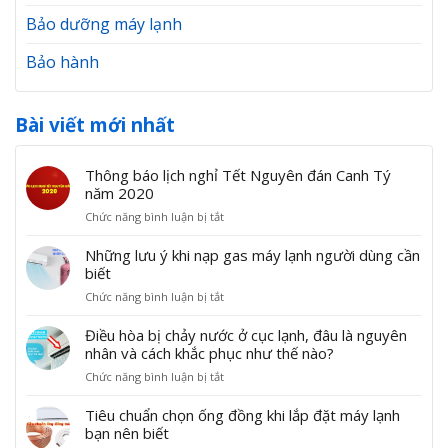
Bảo dưỡng máy lạnh
Bảo hành
Bài viết mới nhất
Thông báo lịch nghỉ Tết Nguyên đán Canh Tý
năm 2020
ở
Chức năng bình luận bị tắt
T
h
Những lưu ý khi nạp gas máy lạnh người dùng cần
ô
biết
n
ở
Chức năng bình luận bị tắt
g
N
b
h
Điều hòa bị chảy nước ở cục lạnh, đâu là nguyên
á
ữ
nhân và cách khắc phục như thế nào?
o
n
l
ở
Chức năng bình luận bị tắt
g
ị
Đ
l
c
i
Tiêu chuẩn chọn ống đồng khi lắp đặt máy lạnh
ư
h
ề
bạn nên biết
u
n
u