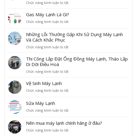
ý
g
ở
Chức năng bình luận bị tắt
h
k
h
T
ò
h
ỉ
i
Gas Máy Lạnh Là Gì?
a
i
T
ê
b
n
ở
Chức năng bình luận bị tắt
ế
u
ị
ạ
G
t
c
c
p
a
N
Những Lỗi Thường Gặp Khi Sử Dụng Máy Lạnh
h
h
g
s
g
u
Và Cách Khắc Phục
ả
a
M
u
ẩ
y
ở
Chức năng bình luận bị tắt
s
á
y
n
n
N
m
y
ê
c
ư
h
á
L
Thi Công Lắp Đặt Ống Đồng Máy Lạnh, Tháo Lắp
n
h
ớ
ữ
y
ạ
Di Dời Điều Hoà
đ
ọ
c
n
l
n
á
n
ở
Chức năng bình luận bị tắt
ở
g
ạ
h
n
ố
T
c
L
n
L
C
n
h
ụ
Vệ Sinh Máy Lạnh
ỗ
h
à
a
g
i
c
i
n
G
n
ở
Chức năng bình luận bị tắt
đ
C
l
T
g
ì
h
V
ồ
ô
ạ
h
ư
?
T
ệ
n
Sửa Máy Lạnh
n
n
ư
ờ
ý
S
g
g
h
ờ
i
ở
Chức năng bình luận bị tắt
n
i
k
L
,
n
d
S
ă
n
h
ắ
đ
g
ù
ử
m
h
i
Nên mua máy lạnh chính hãng ở đâu?
p
â
G
n
a
2
M
l
Đ
u
ặ
ở
Chức năng bình luận bị tắt
g
M
0
á
ắ
ặ
l
p
N
c
á
2
y