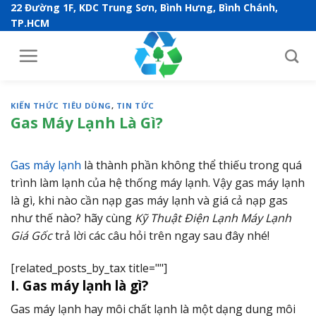
S
22 Đường 1F, KDC Trung Sơn, Bình Hưng, Bình Chánh,
TP.HCM
k
i
p
t
o
KIẾN THỨC TIÊU DÙNG
,
TIN TỨC
c
Gas Máy Lạnh Là Gì?
o
n
Gas máy lạnh
là thành phần không thể thiếu trong quá
t
trình làm lạnh của hệ thống máy lạnh. Vậy gas máy lạnh
e
là gì, khi nào cần nạp gas máy lạnh và giá cả nạp gas
n
như thế nào? hãy cùng
Kỹ Thuật Điện Lạnh Máy Lạnh
t
Giá Gốc
trả lời các câu hỏi trên ngay sau đây nhé!
[related_posts_by_tax title=""]
I. Gas máy lạnh là gì?
Gas máy lạnh hay môi chất lạnh là một dạng dung môi