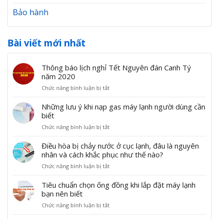
Bảo hành
Bài viết mới nhất
Thông báo lịch nghỉ Tết Nguyên đán Canh Tý
năm 2020
ở
Chức năng bình luận bị tắt
T
h
Những lưu ý khi nạp gas máy lạnh người dùng cần
ô
biết
n
ở
Chức năng bình luận bị tắt
g
N
b
h
Điều hòa bị chảy nước ở cục lạnh, đâu là nguyên
á
ữ
nhân và cách khắc phục như thế nào?
o
n
l
ở
Chức năng bình luận bị tắt
g
ị
Đ
l
c
i
Tiêu chuẩn chọn ống đồng khi lắp đặt máy lạnh
ư
h
ề
bạn nên biết
u
n
u
ý
g
ở
Chức năng bình luận bị tắt
h
k
h
T
ò
h