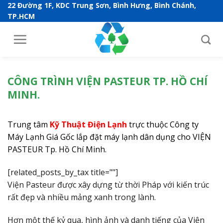
S
22 Đường 1F, KDC Trung Sơn, Bình Hưng, Bình Chánh,
TP.HCM
k
i
p
t
o
CÔNG TRÌNH VIỆN PASTEUR TP. HỒ CHÍ
c
o
MINH.
n
t
Trung
tâm
Kỹ Thuật Điện Lạnh
trực thuộc Công ty
e
Máy Lạnh Giá Gốc lắp đặt máy lạnh dân dụng cho VIỆN
n
PASTEUR Tp. Hồ Chí Minh.
t
[related_posts_by_tax title=""]
Viện Pasteur được xây dựng từ thời Pháp với kiến trúc
rất đẹp và nhiều mảng xanh trong lành.
Hơn một thế kỷ qua, hình ảnh và danh tiếng của Viện