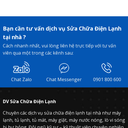
n
g
i
m
b
ạ
n
t
g
u
S
u
i
n
h
m
Đ
y
ử
a
ế
h
á
ồ
ê
D
m
t
y
n
n
ụ
á
l
g
n
n
y
Bạn cần tư vấn dịch vụ Sửa Chữa Điện Lạnh
ạ
M
h
g
l
n
á
â
tại nhà ?
M
ạ
h
y
n
á
n
b
L
Cách nhanh nhất, vui lòng liên hệ trực tiếp với tư vấn
v
y
h
ạ
ạ
à
L
c
viên qua một trong các kênh sau:
n
n
c
ạ
h
n
h
á
n
í
ê
,
c
h
n
n
T
h
V
h
b
h
k
à
h
i
Chat Zalo
Chat Messenger
0901 800 600
á
h
C
ã
ế
o
ắ
á
n
t
L
c
c
g
ắ
p
h
ở
p
h
K
đ
DV Sửa Chữa Điện Lạnh
D
ụ
h
â
i
c
ắ
u
Chuyên các dịch vụ sửa chữa điện lạnh tại nhà như máy
D
n
c
?
ờ
h
P
lạnh, tủ lạnh, tủ mát, máy giặt, máy nước nóng, lò vi sóng
i
ư
h
bị hư hỏng. Đội ngũ kỹ sư – kỹ thuật viên chuyên nghiệp
Đ
t